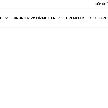
SÜRDÜRÜL
AL
ÜRÜNLER ve HİZMETLER
PROJELER
SEKTÖRL