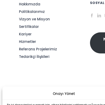
SOSYAL
Hakkımızda
Politikalarımız
Vizyon ve Misyon
Sertifikalar
Kariyer
Hizmetler
Referans Projelerimiz
Tedarikçi İlişkileri
Onayı Yönet
En iyi deneyimleri sunmak için, cihaz bilgilerini saklamak ve/veya bu