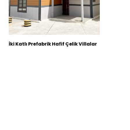
İki Katlı Prefabrik Hafif Çelik Villalar