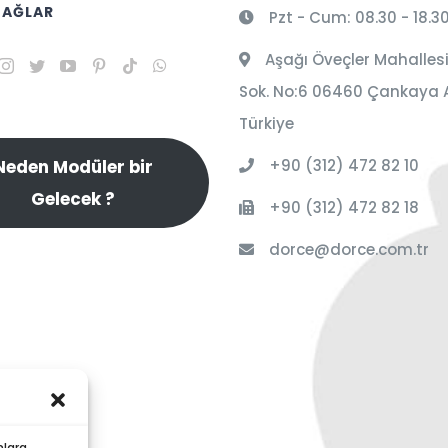
 AĞLAR
Pzt - Cum: 08.30 - 18.3
Aşağı Öveçler Mahallesi
Sok. No:6 06460 Çankaya 
Türkiye
+90 (312) 472 82 10
Neden Modüler bir
Gelecek ?
+90 (312) 472 82 18
dorce@dorce.com.tr
nlara