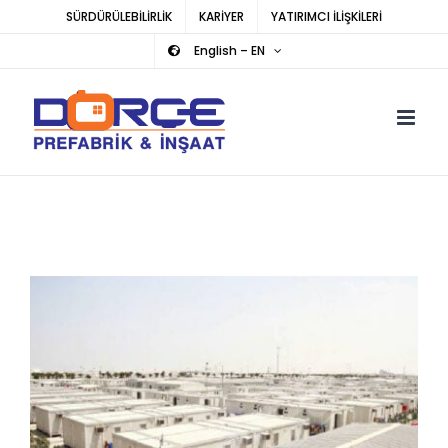
Skip
SÜRDÜRÜLEBİLİRLİK
KARİYER
YATIRIMCI İLİŞKİLERİ
to
English – EN
content