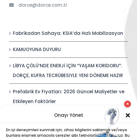
dorce@dorce.com.tr
Fabrikadan Sahaya: KSIA’da Hızlı Mobilizasyon
KAMUOYUNA DUYURU
LİBYA ÇÖLÜ’NDE ENERJİ İÇİN “YAŞAM KORİDORU”:
DORÇE, KUFRA TECRÜBESİYLE YENİ DÖNEME HAZIR
Prefabrik Ev Fiyatları: 2026 Güncel Maliyetler ve
Etkileyen Faktörler
✕
Onayı Yönet
Polis Karakolları: Güvenli, Entegre ve Hızlı İnşa
Edilebilir Kamu Güvenliği Yapıları
En iyi deneyimleri sunmak için, cihaz bilgilerini saklamak ve/veya
bunlara erişmek amacıyla çerezler gibi teknolojiler kullanıyoruz. Bu