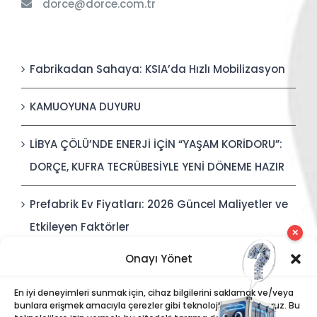
dorce@dorce.com.tr
Fabrikadan Sahaya: KSIA’da Hızlı Mobilizasyon
KAMUOYUNA DUYURU
LİBYA ÇÖLÜ’NDE ENERJİ İÇİN “YAŞAM KORİDORU”:
DORÇE, KUFRA TECRÜBESİYLE YENİ DÖNEME HAZIR
Prefabrik Ev Fiyatları: 2026 Güncel Maliyetler ve
Etkileyen Faktörler
✕
Onayı Yönet
Polis Karakolları: Güvenli, Entegre ve Hızlı İnşa
Edilebilir Kamu Güvenliği Yapıları
En iyi deneyimleri sunmak için, cihaz bilgilerini saklamak ve/veya
bunlara erişmek amacıyla çerezler gibi teknolojiler kullanıyoruz. Bu