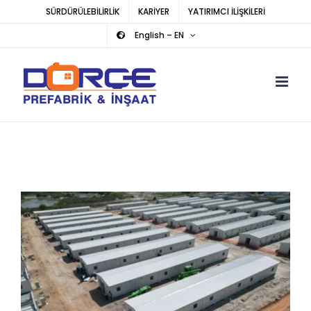
Skip
SÜRDÜRÜLEBİLİRLİK
KARİYER
YATIRIMCI İLİŞKİLERİ
to
English – EN
content