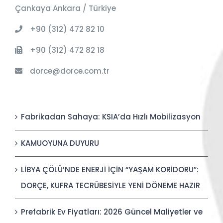
Çankaya Ankara / Türkiye
+90 (312) 472 82 10
+90 (312) 472 82 18
dorce@dorce.com.tr
Fabrikadan Sahaya: KSIA’da Hızlı Mobilizasyon
KAMUOYUNA DUYURU
LİBYA ÇÖLÜ’NDE ENERJİ İÇİN “YAŞAM KORİDORU”:
DORÇE, KUFRA TECRÜBESİYLE YENİ DÖNEME HAZIR
Prefabrik Ev Fiyatları: 2026 Güncel Maliyetler ve