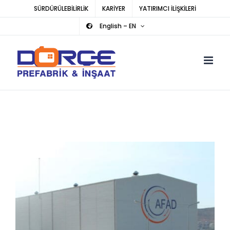
Skip
SÜRDÜRÜLEBİLİRLİK
KARİYER
YATIRIMCI İLİŞKİLERİ
to
English – EN
content