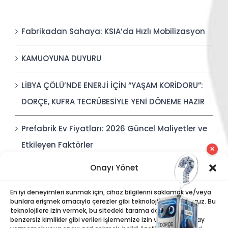
Fabrikadan Sahaya: KSIA’da Hızlı Mobilizasyon
KAMUOYUNA DUYURU
LİBYA ÇÖLÜ’NDE ENERJİ İÇİN “YAŞAM KORİDORU”:
DORÇE, KUFRA TECRÜBESİYLE YENİ DÖNEME HAZIR
Prefabrik Ev Fiyatları: 2026 Güncel Maliyetler ve
Etkileyen Faktörler
✕
Onayı Yönet
Polis Karakolları: Güvenli, Entegre ve Hızlı İnşa
Edilebilir Kamu Güvenliği Yapıları
En iyi deneyimleri sunmak için, cihaz bilgilerini saklamak ve/veya
bunlara erişmek amacıyla çerezler gibi teknolojiler kullanıyoruz. Bu
teknolojilere izin vermek, bu sitedeki tarama davranışı veya
benzersiz kimlikler gibi verileri işlememize izin verecektir. Onay