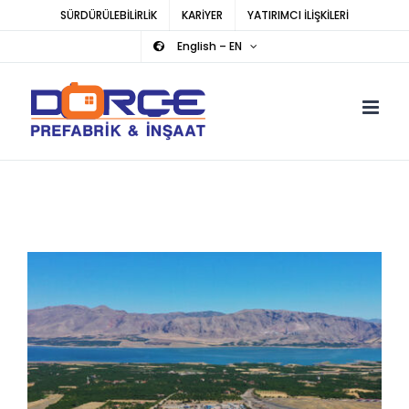
Skip
SÜRDÜRÜLEBİLİRLİK
KARİYER
YATIRIMCI İLİŞKİLERİ
to
English – EN
content