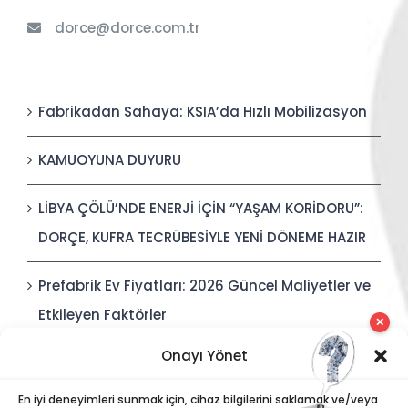
dorce@dorce.com.tr
Fabrikadan Sahaya: KSIA’da Hızlı Mobilizasyon
KAMUOYUNA DUYURU
LİBYA ÇÖLÜ’NDE ENERJİ İÇİN “YAŞAM KORİDORU”:
DORÇE, KUFRA TECRÜBESİYLE YENİ DÖNEME HAZIR
Prefabrik Ev Fiyatları: 2026 Güncel Maliyetler ve
Etkileyen Faktörler
✕
Onayı Yönet
Polis Karakolları: Güvenli, Entegre ve Hızlı İnşa
Edilebilir Kamu Güvenliği Yapıları
En iyi deneyimleri sunmak için, cihaz bilgilerini saklamak ve/veya