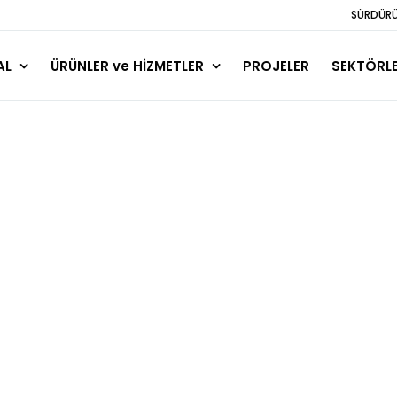
SÜRDÜRÜL
AL
ÜRÜNLER ve HİZMETLER
PROJELER
SEKTÖRL