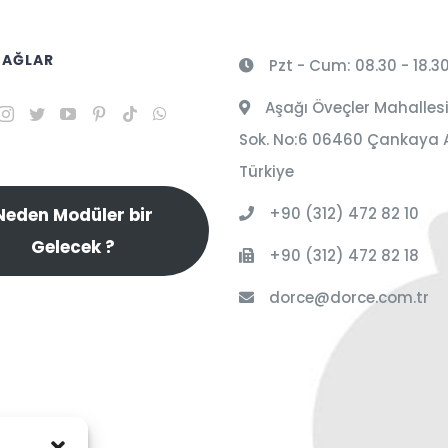
 AĞLAR
Pzt - Cum: 08.30 - 18.3
Aşağı Öveçler Mahallesi
Sok. No:6 06460 Çankaya 
Türkiye
+90 (312) 472 82 10
Neden Modüler bir
Gelecek ?
+90 (312) 472 82 18
dorce@dorce.com.tr