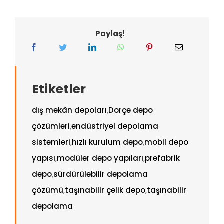
Paylaş!
Etiketler
dış mekân depoları
,
Dorçe depo
çözümleri
,
endüstriyel depolama
sistemleri
,
hızlı kurulum depo
,
mobil depo
yapısı
,
modüler depo yapıları
,
prefabrik
depo
,
sürdürülebilir depolama
çözümü
,
taşınabilir çelik depo
,
taşınabilir
depolama