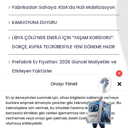
Fabrikadan Sahaya: KSIA’da Hızlı Mobilizasyon
KAMUOYUNA DUYURU
LİBYA ÇÖLÜ’NDE ENERJİ İÇİN “YAŞAM KORİDORU”:
DORÇE, KUFRA TECRÜBESİYLE YENİ DÖNEME HAZIR
Prefabrik Ev Fiyatları: 2026 Güncel Maliyetler ve
Etkileyen Faktörler
✕
Onayı Yönet
Polis Karakolları: Güvenli, Entegre ve Hızlı İnşa
Edilebilir Kamu Güvenliği Yapıları
En iyi deneyimleri sunmak için, cihaz bilgilerini saklamak ve/veya
bunlara erişmek amacıyla çerezler gibi teknolojiler kullanıyoruz. Bu
teknolojilere izin vermek, bu sitedeki tarama davranışı veya
benzersiz kimlikler gibi verileri işlememize izin verecektir. Onay
vermemek veya onayı geri çekmek, belirli özellikleri ve işlevleri
olumsuz etkileyebilir.