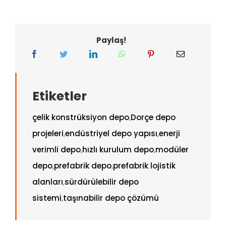
Paylaş!
Etiketler
çelik konstrüksiyon depo
,
Dorçe depo
projeleri
,
endüstriyel depo yapısı
,
enerji
verimli depo
,
hızlı kurulum depo
,
modüler
depo
,
prefabrik depo
,
prefabrik lojistik
alanları
,
sürdürülebilir depo
sistemi
,
taşınabilir depo çözümü