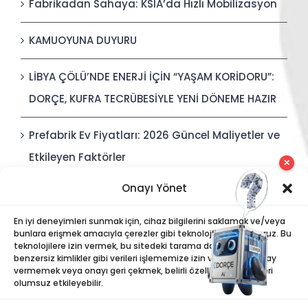
Fabrikadan Sahaya: KSIA’da Hızlı Mobilizasyon
KAMUOYUNA DUYURU
LİBYA ÇÖLÜ’NDE ENERJİ İÇİN “YAŞAM KORİDORU”:
DORÇE, KUFRA TECRÜBESİYLE YENİ DÖNEME HAZIR
Prefabrik Ev Fiyatları: 2026 Güncel Maliyetler ve
Etkileyen Faktörler
✕
Onayı Yönet
Polis Karakolları: Güvenli, Entegre ve Hızlı İnşa
Edilebilir Kamu Güvenliği Yapıları
En iyi deneyimleri sunmak için, cihaz bilgilerini saklamak ve/veya
bunlara erişmek amacıyla çerezler gibi teknolojiler kullanıyoruz. Bu
teknolojilere izin vermek, bu sitedeki tarama davranışı veya
benzersiz kimlikler gibi verileri işlememize izin verecektir. Onay
vermemek veya onayı geri çekmek, belirli özellikleri ve işlevleri
olumsuz etkileyebilir.