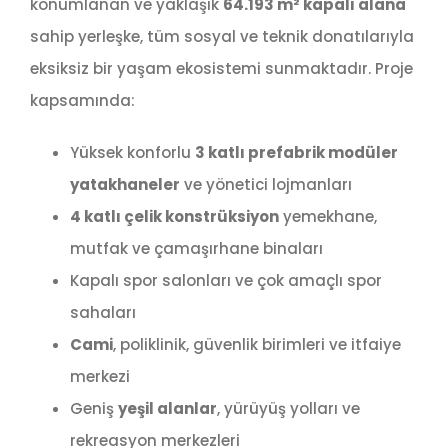
konumlanan ve yaklaşık
64.193 m² kapalı alana
sahip yerleşke, tüm sosyal ve teknik donatılarıyla
eksiksiz bir yaşam ekosistemi sunmaktadır. Proje
kapsamında:
Yüksek konforlu
3 katlı prefabrik modüler
yatakhaneler
ve yönetici lojmanları
4 katlı çelik konstrüksiyon
yemekhane,
mutfak ve çamaşırhane binaları
Kapalı spor salonları ve çok amaçlı spor
sahaları
Cami
, poliklinik, güvenlik birimleri ve itfaiye
merkezi
Geniş
yeşil alanlar
, yürüyüş yolları ve
rekreasyon merkezleri