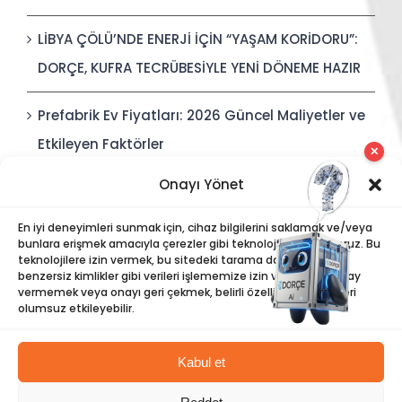
LİBYA ÇÖLÜ’NDE ENERJİ İÇİN “YAŞAM KORİDORU”:
DORÇE, KUFRA TECRÜBESİYLE YENİ DÖNEME HAZIR
Prefabrik Ev Fiyatları: 2026 Güncel Maliyetler ve
Etkileyen Faktörler
✕
Onayı Yönet
Polis Karakolları: Güvenli, Entegre ve Hızlı İnşa
Edilebilir Kamu Güvenliği Yapıları
En iyi deneyimleri sunmak için, cihaz bilgilerini saklamak ve/veya
bunlara erişmek amacıyla çerezler gibi teknolojiler kullanıyoruz. Bu
teknolojilere izin vermek, bu sitedeki tarama davranışı veya
benzersiz kimlikler gibi verileri işlememize izin verecektir. Onay
vermemek veya onayı geri çekmek, belirli özellikleri ve işlevleri
olumsuz etkileyebilir.
Kabul et
©
Dorce
| Tüm Hakları Saklıdır |
Bilgi Toplumu Hizmetleri
|