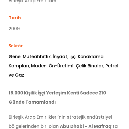
Birleşik Arap Emirlikleri
Tarih
2009
Sektör
Genel Müteahhitlik
,
İnşaat
,
İşçi Konaklama
Kampları
,
Maden
,
Ön-Üretimli Çelik Binalar
,
Petrol
ve Gaz
16.000 Kişilik İşçi Yerleşim Kenti Sadece 210
Günde Tamamlandı
Birleşik Arap Emirlikleri’nin stratejik endüstriyel
bölgelerinden biri olan
Abu Dhabi – Al Mafraq
’ta