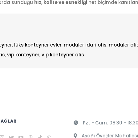
alarda sunduğu
hız, kalite ve esnekliği
net biçimde kanıtla
eyner
,
lüks konteyner evler
,
modüler idari ofis
,
moduler ofi
fis
,
vip konteyner
,
vip konteyner ofis
 AĞLAR
Pzt - Cum: 08.30 - 18.3
Aşağı Öveçler Mahallesi