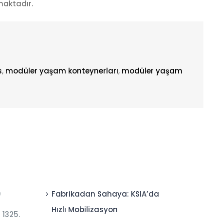
maktadır.
s
,
modüler yaşam konteynerları
,
modüler yaşam
0
Fabrikadan Sahaya: KSIA’da
Hızlı Mobilizasyon
 1325.