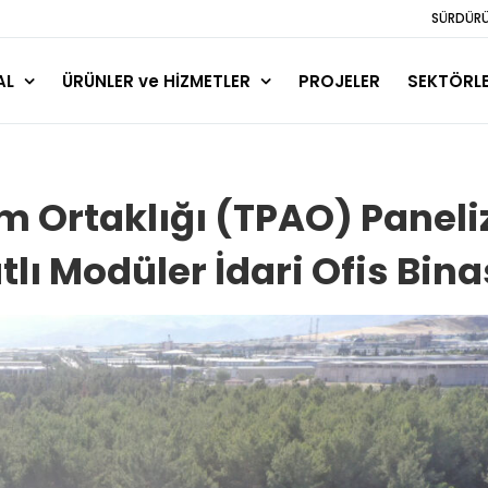
SÜRDÜRÜL
AL
ÜRÜNLER ve HİZMETLER
PROJELER
SEKTÖRL
im Ortaklığı (TPAO) Paneli
tlı Modüler İdari Ofis Bina