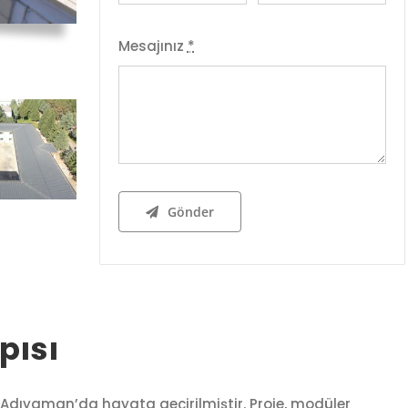
Mesajınız
*
Gönder
pısı
in Adıyaman’da hayata geçirilmiştir. Proje, modüler