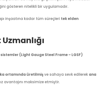
ini gösteren nitelikli bir uygulamadır.
ı inşaatına kadar tüm süreçleri
tek elden
at Uzmanlığı
ıcı sistemler (Light Gauge Steel Frame – LGSF)
ika ortamında üretilmiş
ve sahaya sevk edilerek
ana
ız avantajını maksimize etmiştir.