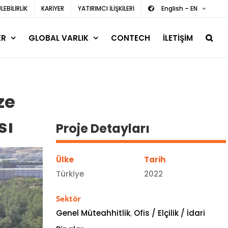
EBİLİRLİK
KARİYER
YATIRIMCI İLİŞKİLERİ
English – EN
ER
GLOBAL VARLIK
CONTECH
İLETİŞİM
ze
sı
Proje Detayları
Ülke
Tarih
Türkiye
2022
Sektör
Genel Müteahhitlik
,
Ofis / Elçilik / İdari