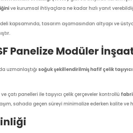
iğini
ve kurumsal ihtiyaçlara ne kadar hızlı yanıt verebildiğ
eli kapsamında, tasarım aşamasından altyapı ve üstyap
ştır.
LGSF Panelize Modüler İnşa
ında uzmanlaştığı
soğuk şekillendirilmiş hafif çelik taşıy
 çatı panelleri ile taşıyıcı çelik çerçeveler kontrollü
fabr
aşım, sahada geçen süreyi minimalize ederken kalite ve h
inliği