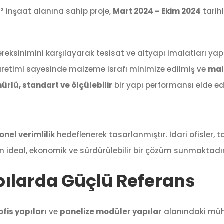
²
inşaat alanına sahip proje,
Mart 2024 – Ekim 2024
tarih
reksinimini karşılayarak tesisat ve altyapı imalatları yap
üretimi sayesinde malzeme israfı minimize edilmiş ve
mali
rlü, standart ve ölçülebilir
bir yapı performansı elde edi
nel verimlilik
hedeflenerek tasarlanmıştır. İdari ofisler, 
in ideal, ekonomik ve sürdürülebilir bir çözüm sunmaktadır
apılarda Güçlü Referans
ofis yapıları
ve
panelize modüler yapılar
alanındaki mühe