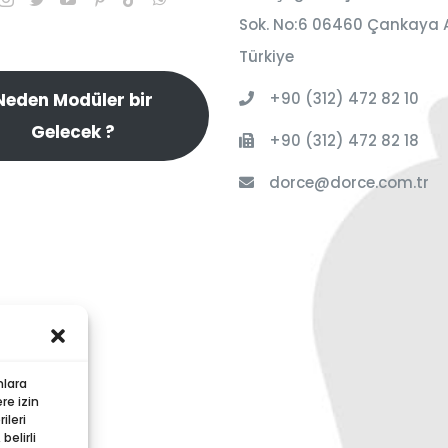
Sok. No:6 06460 Çankaya 
Türkiye
+90 (312) 472 82 10
Neden Modüler bir
Gelecek ?
+90 (312) 472 82 18
dorce@dorce.com.tr
nlara
re izin
ileri
elirli