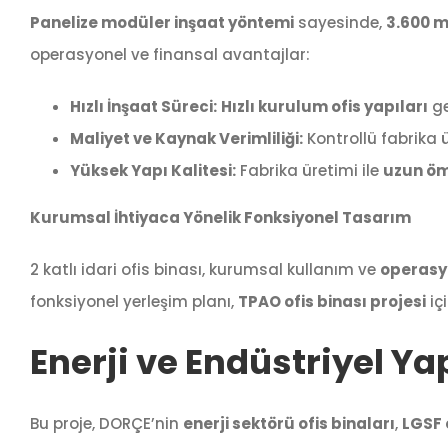
Panelize modüler inşaat yöntemi
sayesinde,
3.600 m
operasyonel ve finansal avantajlar:
Hızlı İnşaat Süreci:
Hızlı kurulum ofis yapıları
ge
Maliyet ve Kaynak Verimliliği:
Kontrollü fabrika 
Yüksek Yapı Kalitesi:
Fabrika üretimi ile
uzun ömü
Kurumsal İhtiyaca Yönelik Fonksiyonel Tasarım
2 katlı idari ofis binası, kurumsal kullanım ve
operasyo
fonksiyonel yerleşim planı,
TPAO ofis binası projesi
iç
Enerji ve Endüstriyel Y
Bu proje, DORÇE’nin
enerji sektörü ofis binaları
,
LGSF 