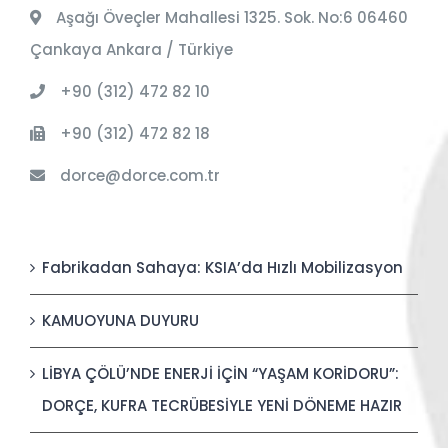
Aşağı Öveçler Mahallesi 1325. Sok. No:6 06460
Çankaya Ankara / Türkiye
+90 (312) 472 82 10
+90 (312) 472 82 18
dorce@dorce.com.tr
Fabrikadan Sahaya: KSIA’da Hızlı Mobilizasyon
KAMUOYUNA DUYURU
LİBYA ÇÖLÜ’NDE ENERJİ İÇİN “YAŞAM KORİDORU”:
DORÇE, KUFRA TECRÜBESİYLE YENİ DÖNEME HAZIR