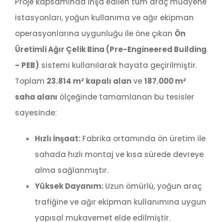
Proje kapsamında inşa edilen tüm araç muayene
istasyonları, yoğun kullanıma ve ağır ekipman
operasyonlarına uygunluğu ile öne çıkan
Ön
Üretimli Ağır Çelik Bina (Pre-Engineered Building
– PEB)
sistemi kullanılarak hayata geçirilmiştir.
Toplam
23.814 m² kapalı alan
ve
187.000 m²
saha alanı
ölçeğinde tamamlanan bu tesisler
sayesinde:
Hızlı İnşaat:
Fabrika ortamında ön üretim ile
sahada hızlı montaj ve kısa sürede devreye
alma sağlanmıştır.
Yüksek Dayanım:
Uzun ömürlü, yoğun araç
trafiğine ve ağır ekipman kullanımına uygun
yapısal mukavemet elde edilmiştir.