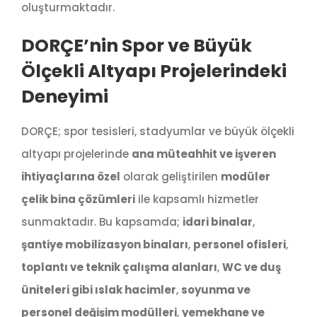
oluşturmaktadır.
DORÇE’nin Spor ve Büyük
Ölçekli Altyapı Projelerindeki
Deneyimi
DORÇE; spor tesisleri, stadyumlar ve büyük ölçekli
altyapı projelerinde
ana müteahhit ve işveren
ihtiyaçlarına özel
olarak geliştirilen
modüler
çelik bina çözümleri
ile kapsamlı hizmetler
sunmaktadır. Bu kapsamda;
idari binalar
,
şantiye mobilizasyon binaları
,
personel ofisleri
,
toplantı ve teknik çalışma alanları
,
WC ve duş
üniteleri gibi ıslak hacimler
,
soyunma ve
personel değişim modülleri
,
yemekhane ve