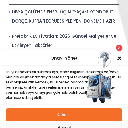
LİBYA ÇÖLÜ’NDE ENERJİ İÇİN “YAŞAM KORİDORU”:
DORÇE, KUFRA TECRÜBESİYLE YENİ DÖNEME HAZIR
Prefabrik Ev Fiyatları: 2026 Güncel Maliyetler ve
Etkileyen Faktörler
✕
Onayı Yönet
Polis Karakolları: Güvenli, Entegre ve Hızlı İnşa
Edilebilir Kamu Güvenliği Yapıları
En iyi deneyimleri sunmak için, cihaz bilgilerini saklamak ve/veya
bunlara erişmek amacıyla çerezler gibi teknolojiler kullanıyoruz. Bu
teknolojilere izin vermek, bu sitedeki tarama davranışı veya
benzersiz kimlikler gibi verileri işlememize izin verecektir. Onay
vermemek veya onayı geri çekmek, belirli özellikleri ve işlevleri
olumsuz etkileyebilir.
Kabul et
©
Dorce
| Tüm Hakları Saklıdır |
Bilgi Toplumu Hizmetleri
|
Reddet