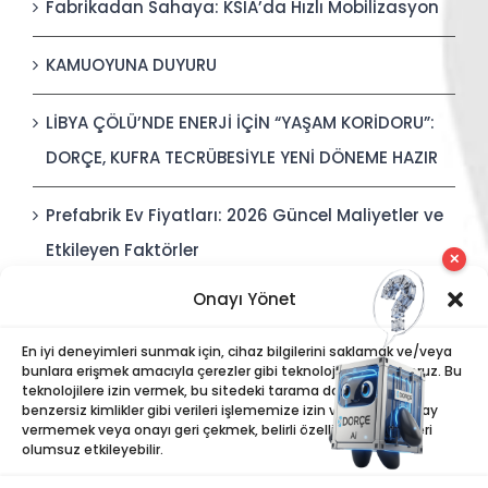
Fabrikadan Sahaya: KSIA’da Hızlı Mobilizasyon
KAMUOYUNA DUYURU
LİBYA ÇÖLÜ’NDE ENERJİ İÇİN “YAŞAM KORİDORU”:
DORÇE, KUFRA TECRÜBESİYLE YENİ DÖNEME HAZIR
Prefabrik Ev Fiyatları: 2026 Güncel Maliyetler ve
Etkileyen Faktörler
✕
Onayı Yönet
Polis Karakolları: Güvenli, Entegre ve Hızlı İnşa
Edilebilir Kamu Güvenliği Yapıları
En iyi deneyimleri sunmak için, cihaz bilgilerini saklamak ve/veya
bunlara erişmek amacıyla çerezler gibi teknolojiler kullanıyoruz. Bu
teknolojilere izin vermek, bu sitedeki tarama davranışı veya
benzersiz kimlikler gibi verileri işlememize izin verecektir. Onay
vermemek veya onayı geri çekmek, belirli özellikleri ve işlevleri
olumsuz etkileyebilir.