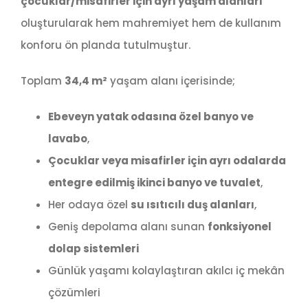
çocuklar/misafirler için ayrı yaşam alanları
oluşturularak hem mahremiyet hem de kullanım
konforu ön planda tutulmuştur.
Toplam
34,4 m²
yaşam alanı içerisinde;
Ebeveyn yatak odasına özel banyo ve
lavabo
,
Çocuklar veya misafirler için ayrı odalarda
entegre edilmiş ikinci banyo ve tuvalet
,
Her odaya özel
su ısıtıcılı duş alanları
,
Geniş depolama alanı sunan
fonksiyonel
dolap sistemleri
Günlük yaşamı kolaylaştıran akılcı iç mekân
çözümleri