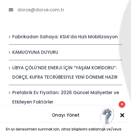
dorce@dorce.com.tr
Fabrikadan Sahaya: KSIA’da Hızlı Mobilizasyon
KAMUOYUNA DUYURU
LİBYA ÇÖLÜ’NDE ENERJİ İÇİN “YAŞAM KORİDORU”:
DORÇE, KUFRA TECRÜBESİYLE YENİ DÖNEME HAZIR
Prefabrik Ev Fiyatları: 2026 Güncel Maliyetler ve
Etkileyen Faktörler
✕
Onayı Yönet
Polis Karakolları: Güvenli, Entegre ve Hızlı İnşa
Edilebilir Kamu Güvenliği Yapıları
En iyi deneyimleri sunmak için, cihaz bilgilerini saklamak ve/veya