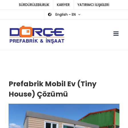
Skip
SÜRDÜRÜLEBİLİRLİK
KARİYER
YATIRIMCI İLİŞKİLERİ
to
English – EN
content
Prefabrik Mobil Ev (Tiny
House) Çözümü