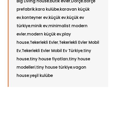
Big Living house
,
butik evler
,
Dorçe
,
dorçe
prefabrik
,
kara kulübe
,
karavan küçük
ev
,
konteyner ev
,
küçük ev
,
küçük ev
türkiye
,
minik ev
,
minimalist modern
evler
,
modern küçük ev
,
play
house
,
Tekerlekli Evler
,
Tekerlekli Evler Mobil
Ev
,
Tekerlekli Evler Mobil Ev Türkiye
,
tiny
house
,
tiny house fiyatları
,
tiny house
modelleri
,
tiny house türkiye
,
vagon
house
,
yeşil kulübe