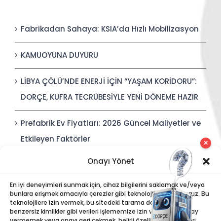
Fabrikadan Sahaya: KSIA’da Hızlı Mobilizasyon
KAMUOYUNA DUYURU
LİBYA ÇÖLÜ’NDE ENERJİ İÇİN “YAŞAM KORİDORU”:
DORÇE, KUFRA TECRÜBESİYLE YENİ DÖNEME HAZIR
Prefabrik Ev Fiyatları: 2026 Güncel Maliyetler ve
Etkileyen Faktörler
✕
Onayı Yönet
Polis Karakolları: Güvenli, Entegre ve Hızlı İnşa
Edilebilir Kamu Güvenliği Yapıları
En iyi deneyimleri sunmak için, cihaz bilgilerini saklamak ve/veya
bunlara erişmek amacıyla çerezler gibi teknolojiler kullanıyoruz. Bu
teknolojilere izin vermek, bu sitedeki tarama davranışı veya
benzersiz kimlikler gibi verileri işlememize izin verecektir. Onay
vermemek veya onayı geri çekmek, belirli özellikleri ve işlevleri