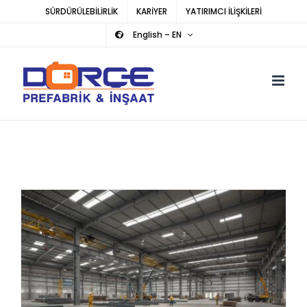
Skip
SÜRDÜRÜLEBİLİRLİK
KARİYER
YATIRIMCI İLİŞKİLERİ
to
English – EN
content