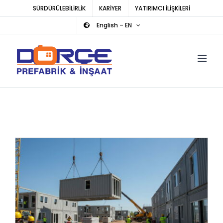
Skip
SÜRDÜRÜLEBİLİRLİK
KARİYER
YATIRIMCI İLİŞKİLERİ
to
English – EN
content