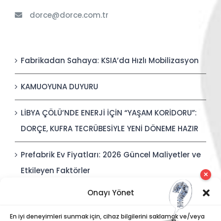
dorce@dorce.com.tr
Fabrikadan Sahaya: KSIA’da Hızlı Mobilizasyon
KAMUOYUNA DUYURU
LİBYA ÇÖLÜ’NDE ENERJİ İÇİN “YAŞAM KORİDORU”:
DORÇE, KUFRA TECRÜBESİYLE YENİ DÖNEME HAZIR
Prefabrik Ev Fiyatları: 2026 Güncel Maliyetler ve
Etkileyen Faktörler
✕
Onayı Yönet
Polis Karakolları: Güvenli, Entegre ve Hızlı İnşa
Edilebilir Kamu Güvenliği Yapıları
En iyi deneyimleri sunmak için, cihaz bilgilerini saklamak ve/veya