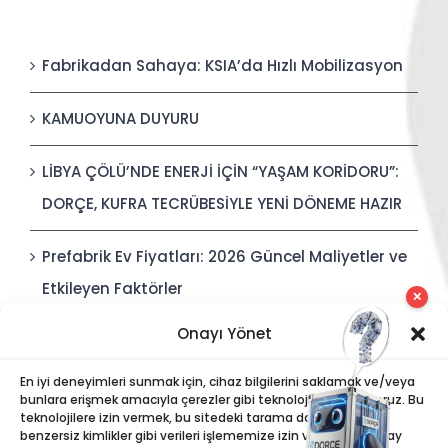
Fabrikadan Sahaya: KSIA’da Hızlı Mobilizasyon
KAMUOYUNA DUYURU
LİBYA ÇÖLÜ’NDE ENERJİ İÇİN “YAŞAM KORİDORU”:
DORÇE, KUFRA TECRÜBESİYLE YENİ DÖNEME HAZIR
Prefabrik Ev Fiyatları: 2026 Güncel Maliyetler ve
Etkileyen Faktörler
✕
Onayı Yönet
Polis Karakolları: Güvenli, Entegre ve Hızlı İnşa
Edilebilir Kamu Güvenliği Yapıları
En iyi deneyimleri sunmak için, cihaz bilgilerini saklamak ve/veya
bunlara erişmek amacıyla çerezler gibi teknolojiler kullanıyoruz. Bu
teknolojilere izin vermek, bu sitedeki tarama davranışı veya
benzersiz kimlikler gibi verileri işlememize izin verecektir. Onay