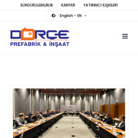
Skip
SÜRDÜRÜLEBİLİRLİK
KARİYER
YATIRIMCI İLİŞKİLERİ
to
English – EN
content