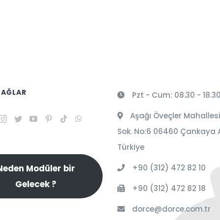
 AĞLAR
Pzt - Cum: 08.30 - 18.3
Aşağı Öveçler Mahallesi
Sok. No:6 06460 Çankaya 
Türkiye
+90 (312) 472 82 10
Neden Modüler bir
Gelecek ?
+90 (312) 472 82 18
dorce@dorce.com.tr