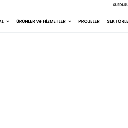
SÜRDÜRÜL
AL
ÜRÜNLER ve HİZMETLER
PROJELER
SEKTÖRL