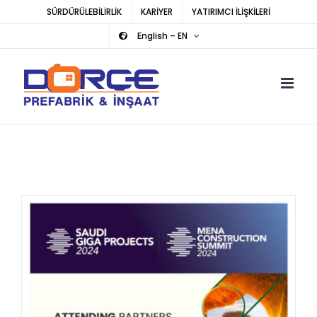
Skip
SÜRDÜRÜLEBİLİRLİK
KARİYER
YATIRIMCI İLİŞKİLERİ
to
English – EN
content