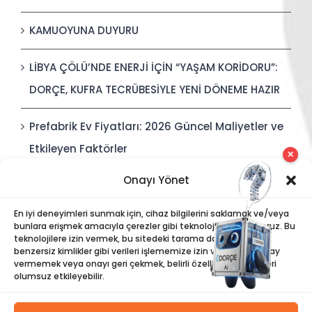
KAMUOYUNA DUYURU
LİBYA ÇÖLÜ’NDE ENERJİ İÇİN “YAŞAM KORİDORU”:
DORÇE, KUFRA TECRÜBESİYLE YENİ DÖNEME HAZIR
Prefabrik Ev Fiyatları: 2026 Güncel Maliyetler ve
Etkileyen Faktörler
✕
Onayı Yönet
Polis Karakolları: Güvenli, Entegre ve Hızlı İnşa
Edilebilir Kamu Güvenliği Yapıları
En iyi deneyimleri sunmak için, cihaz bilgilerini saklamak ve/veya
bunlara erişmek amacıyla çerezler gibi teknolojiler kullanıyoruz. Bu
teknolojilere izin vermek, bu sitedeki tarama davranışı veya
benzersiz kimlikler gibi verileri işlememize izin verecektir. Onay
vermemek veya onayı geri çekmek, belirli özellikleri ve işlevleri
olumsuz etkileyebilir.