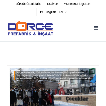
Skip
SÜRDÜRÜLEBİLİRLİK
KARİYER
YATIRIMCI İLİŞKİLERİ
to
English – EN
content