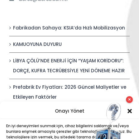
Fabrikadan Sahaya: KSIA’da Hızlı Mobilizasyon
KAMUOYUNA DUYURU
LİBYA ÇÖLÜ’NDE ENERJİ İÇİN “YAŞAM KORİDORU”:
DORÇE, KUFRA TECRÜBESİYLE YENİ DÖNEME HAZIR
Prefabrik Ev Fiyatları: 2026 Güncel Maliyetler ve
Etkileyen Faktörler
✕
Onayı Yönet
Polis Karakolları: Güvenli, Entegre ve Hızlı İnşa
Edilebilir Kamu Güvenliği Yapıları
En iyi deneyimleri sunmak için, cihaz bilgilerini saklamak ve/veya
bunlara erişmek amacıyla çerezler gibi teknolojiler kullanıyoruz. Bu
teknolojilere izin vermek, bu sitedeki tarama davranışı veya