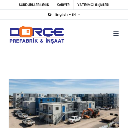
Skip
SÜRDÜRÜLEBİLİRLİK
KARİYER
YATIRIMCI İLİŞKİLERİ
to
English – EN
content