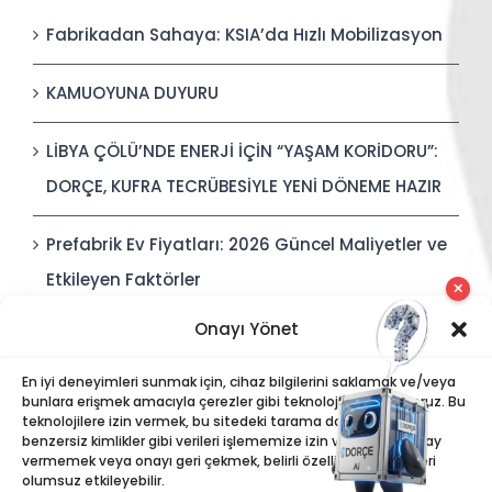
Fabrikadan Sahaya: KSIA’da Hızlı Mobilizasyon
KAMUOYUNA DUYURU
LİBYA ÇÖLÜ’NDE ENERJİ İÇİN “YAŞAM KORİDORU”:
DORÇE, KUFRA TECRÜBESİYLE YENİ DÖNEME HAZIR
Prefabrik Ev Fiyatları: 2026 Güncel Maliyetler ve
Etkileyen Faktörler
✕
Onayı Yönet
Polis Karakolları: Güvenli, Entegre ve Hızlı İnşa
Edilebilir Kamu Güvenliği Yapıları
En iyi deneyimleri sunmak için, cihaz bilgilerini saklamak ve/veya
bunlara erişmek amacıyla çerezler gibi teknolojiler kullanıyoruz. Bu
teknolojilere izin vermek, bu sitedeki tarama davranışı veya
benzersiz kimlikler gibi verileri işlememize izin verecektir. Onay
vermemek veya onayı geri çekmek, belirli özellikleri ve işlevleri
olumsuz etkileyebilir.