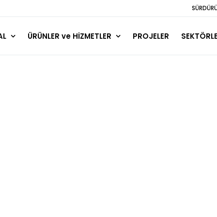
SÜRDÜRÜL
AL
ÜRÜNLER ve HİZMETLER
PROJELER
SEKTÖRL