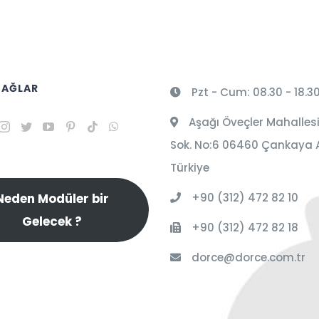
 AĞLAR
Pzt - Cum: 08.30 - 18.3
Aşağı Öveçler Mahallesi
Sok. No:6 06460 Çankaya 
Türkiye
+90 (312) 472 82 10
Neden Modüler bir
Gelecek ?
+90 (312) 472 82 18
dorce@dorce.com.tr