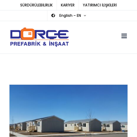
Skip
SÜRDÜRÜLEBİLİRLİK
KARİYER
YATIRIMCI İLİŞKİLERİ
to
English – EN
content