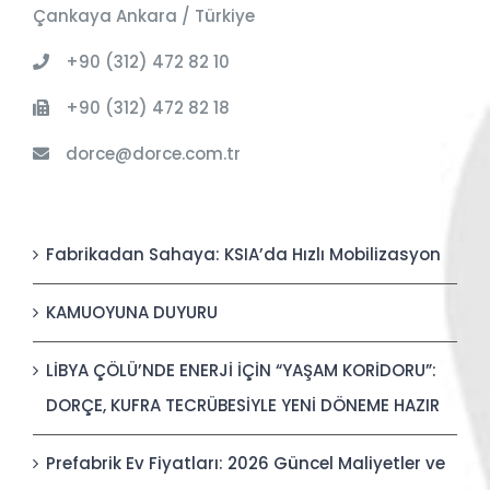
Çankaya Ankara / Türkiye
+90 (312) 472 82 10
+90 (312) 472 82 18
dorce@dorce.com.tr
Fabrikadan Sahaya: KSIA’da Hızlı Mobilizasyon
KAMUOYUNA DUYURU
LİBYA ÇÖLÜ’NDE ENERJİ İÇİN “YAŞAM KORİDORU”:
DORÇE, KUFRA TECRÜBESİYLE YENİ DÖNEME HAZIR
Prefabrik Ev Fiyatları: 2026 Güncel Maliyetler ve