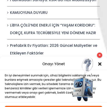
KAMUOYUNA DUYURU
LİBYA ÇÖLÜ’NDE ENERJİ İÇİN “YAŞAM KORİDORU”:
DORÇE, KUFRA TECRÜBESİYLE YENİ DÖNEME HAZIR
Prefabrik Ev Fiyatları: 2026 Güncel Maliyetler ve
Etkileyen Faktörler
✕
Onayı Yönet
Polis Karakolları: Güvenli, Entegre ve Hızlı İnşa
Edilebilir Kamu Güvenliği Yapıları
En iyi deneyimleri sunmak için, cihaz bilgilerini saklamak ve/veya
bunlara erişmek amacıyla çerezler gibi teknolojiler kullanıyoruz. Bu
teknolojilere izin vermek, bu sitedeki tarama davranışı veya
benzersiz kimlikler gibi verileri işlememize izin verecektir. Onay
vermemek veya onayı geri çekmek, belirli özellikleri ve işlevleri
olumsuz etkileyebilir.