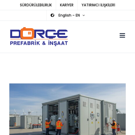
Skip
SÜRDÜRÜLEBİLİRLİK
KARİYER
YATIRIMCI İLİŞKİLERİ
to
English – EN
content