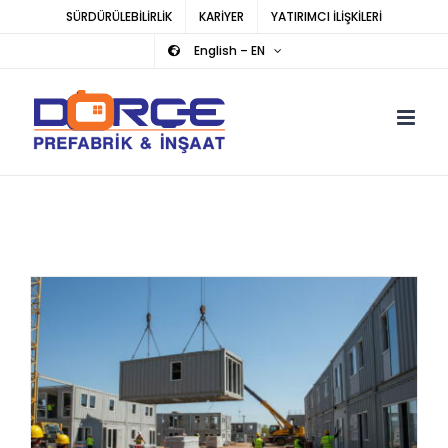
Skip
SÜRDÜRÜLEBİLİRLİK
KARİYER
YATIRIMCI İLİŞKİLERİ
to
English – EN
content