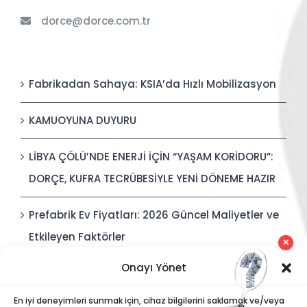
dorce@dorce.com.tr
Fabrikadan Sahaya: KSIA’da Hızlı Mobilizasyon
KAMUOYUNA DUYURU
LİBYA ÇÖLÜ’NDE ENERJİ İÇİN “YAŞAM KORİDORU”:
DORÇE, KUFRA TECRÜBESİYLE YENİ DÖNEME HAZIR
Prefabrik Ev Fiyatları: 2026 Güncel Maliyetler ve
Etkileyen Faktörler
✕
Onayı Yönet
Polis Karakolları: Güvenli, Entegre ve Hızlı İnşa
Edilebilir Kamu Güvenliği Yapıları
En iyi deneyimleri sunmak için, cihaz bilgilerini saklamak ve/veya