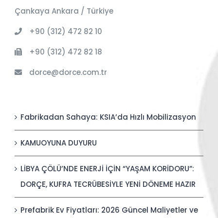
Çankaya Ankara / Türkiye
+90 (312) 472 82 10
+90 (312) 472 82 18
dorce@dorce.com.tr
Fabrikadan Sahaya: KSIA’da Hızlı Mobilizasyon
KAMUOYUNA DUYURU
LİBYA ÇÖLÜ’NDE ENERJİ İÇİN “YAŞAM KORİDORU”:
DORÇE, KUFRA TECRÜBESİYLE YENİ DÖNEME HAZIR
Prefabrik Ev Fiyatları: 2026 Güncel Maliyetler ve