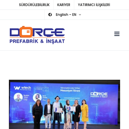
Skip
SÜRDÜRÜLEBİLİRLİK
KARİYER
YATIRIMCI İLİŞKİLERİ
to
English – EN
content