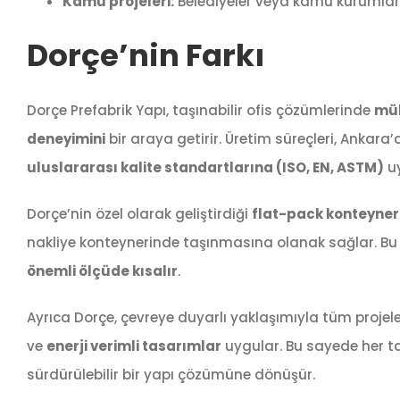
Kamu projeleri:
Belediyeler veya kamu kurumları iç
Dorçe’nin Farkı
Dorçe Prefabrik Yapı, taşınabilir ofis çözümlerinde
müh
deneyimini
bir araya getirir. Üretim süreçleri, Ankara
uluslararası kalite standartlarına (ISO, EN, ASTM)
uy
Dorçe’nin özel olarak geliştirdiği
flat-pack konteyner 
nakliye konteynerinde taşınmasına olanak sağlar. 
önemli ölçüde kısalır
.
Ayrıca Dorçe, çevreye duyarlı yaklaşımıyla tüm projel
ve
enerji verimli tasarımlar
uygular. Bu sayede her ta
sürdürülebilir bir yapı çözümüne dönüşür.