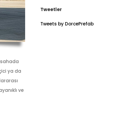
Tweetler
Tweets by DorcePrefab
, sahada
çici ya da
slararası
ayanıklı ve