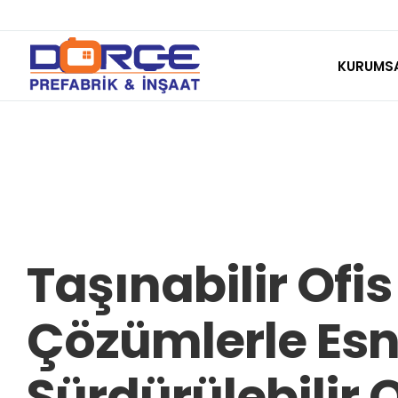
Skip
to
KURUMS
content
Taşınabilir Ofis
Çözümlerle Esne
Sürdürülebilir O