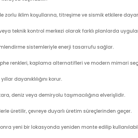
zorlu iklim koşullarına, titreşime ve sismik etkilere dayanı
eya teknik kontrol merkezi olarak farklı planlarda uygulan
imlendirme sistemleriyle enerji tasarrufu sağlar.
he renkleri, kaplama alternatifleri ve modern mimari seç
yıllar dayanıklılığını korur.
ra, deniz veya demiryolu taşımacılığına elverişlidir.
rle üretilir, çevreye duyarlı üretim süreçlerinden geçer.
ra yeni bir lokasyonda yeniden monte edilip kullanılabili