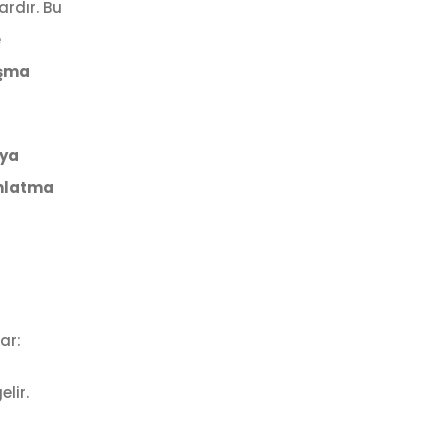
ardır. Bu
e
ışma
eya
nlatma
ar:
lir.