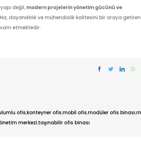
 yapı değil,
modern projelerin yönetim gücünü ve
Hız, dayanıklılık ve mühendislik kalitesini bir araya getiren
devam etmektedir.
rulumlu ofis
,
konteyner ofis
,
mobil ofis
,
modüler ofis binası
,
m
önetim merkezi
,
taşınabilir ofis binası