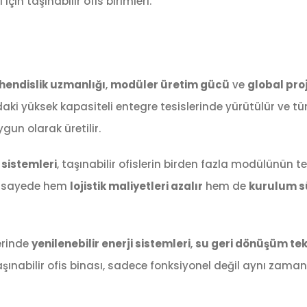
in taşınabilir ofis birimleri.
endislik uzmanlığı
,
modüler üretim gücü
ve
global pro
’daki yüksek kapasiteli entegre tesislerinde yürütülür ve t
gun olarak üretilir.
sistemleri
, taşınabilir ofislerin birden fazla modülünün te
Bu sayede hem
lojistik maliyetleri azalır
hem de
kurulum s
erinde
yenilenebilir enerji sistemleri
,
su geri dönüşüm tekn
şınabilir ofis binası, sadece fonksiyonel değil aynı zama