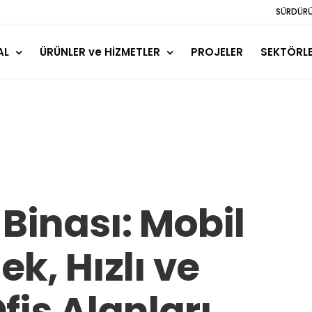
SÜRDÜRÜL
AL
ÜRÜNLER ve HİZMETLER
PROJELER
SEKTÖRL
 Binası: Mobil
k, Hızlı ve
fis Alanları