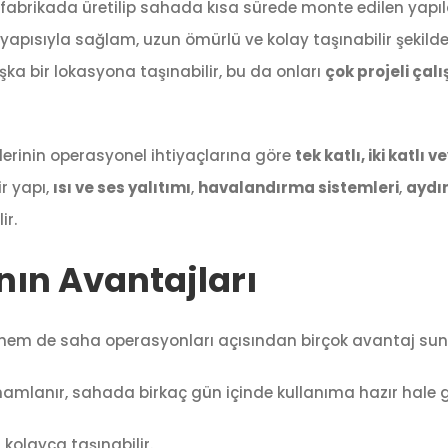
 fabrikada üretilip sahada kısa sürede monte edilen yapıl
yapısıyla sağlam, uzun ömürlü ve kolay taşınabilir şekild
a bir lokasyona taşınabilir, bu da onları
çok projeli çal
rilerinin operasyonel ihtiyaçlarına göre
tek katlı, iki katlı v
r yapı,
ısı ve ses yalıtımı
,
havalandırma sistemleri
,
aydı
ir.
ının Avantajları
mi hem de saha operasyonları açısından birçok avantaj sun
lanır, sahada birkaç gün içinde kullanıma hazır hale ge
olayca taşınabilir.