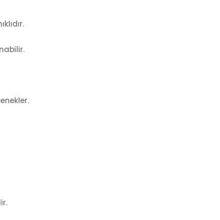
klıdır.
abilir.
enekler.
r.