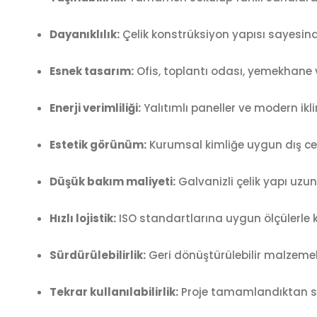
Dayanıklılık:
Çelik konstrüksiyon yapısı sayesinde 
Esnek tasarım:
Ofis, toplantı odası, yemekhane v
Enerji verimliliği:
Yalıtımlı paneller ve modern ikl
Estetik görünüm:
Kurumsal kimliğe uygun dış cep
Düşük bakım maliyeti:
Galvanizli çelik yapı uzun 
Hızlı lojistik:
ISO standartlarına uygun ölçülerle ka
Sürdürülebilirlik:
Geri dönüştürülebilir malzemele
Tekrar kullanılabilirlik:
Proje tamamlandıktan son