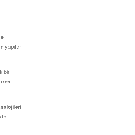
je
üm yapılar
k bir
üresi
olojileri
nda