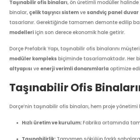
Taşınabilir ofis binaları
, ön üretimli modüller halinde
binalar,
çelik taşıyıcı sistem
ve
sandviç panel duvar
tasarlanır. Gerektiğinde tamamen demonte edilip başk
modelleri
için son derece ekonomik hale getirir.
Dorçe Prefabrik Yapı, taşınabilir ofis binalarını müşte
modüler kompleks
biçiminde tasarlamaktadır. Her bi
altyapısı
ve
enerji verimli donanımlarla
optimize edil
Taşınabilir Ofis Binalar
Dorçe’nin taşınabilir ofis binaları, hem proje yöneti
Hızlı üretim ve kurulum:
Fabrika ortamında tamam
Taşınabilirlik:
Tamamen sökülüp farklı sahalara k