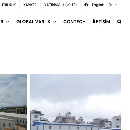
EBİLİRLİK
KARİYER
YATIRIMCI İLİŞKİLERİ
English – EN
ER
GLOBAL VARLIK
CONTECH
İLETİŞİM