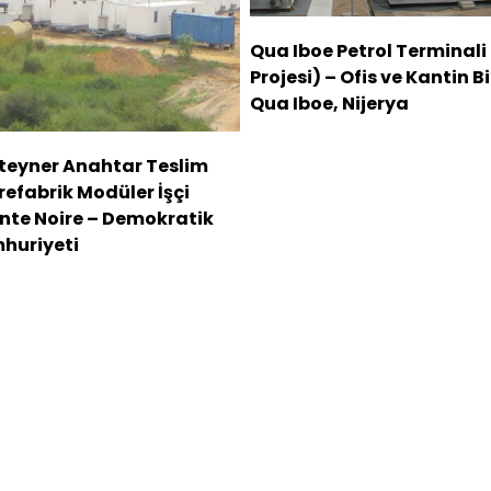
Qua Iboe Petrol Terminali
Projesi) – Ofis ve Kantin B
Qua Iboe, Nijerya
nteyner Anahtar Teslim
Prefabrik Modüler İşçi
nte Noire – Demokratik
huriyeti