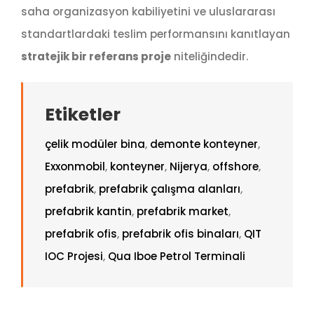
saha organizasyon kabiliyetini ve uluslararası
standartlardaki teslim performansını kanıtlayan
stratejik bir referans proje
niteliğindedir.
Etiketler
çelik modüler bina
,
demonte konteyner
,
Exxonmobil
,
konteyner
,
Nijerya
,
offshore
,
prefabrik
,
prefabrik çalışma alanları
,
prefabrik kantin
,
prefabrik market
,
prefabrik ofis
,
prefabrik ofis binaları
,
QIT
IOC Projesi
,
Qua Iboe Petrol Terminali