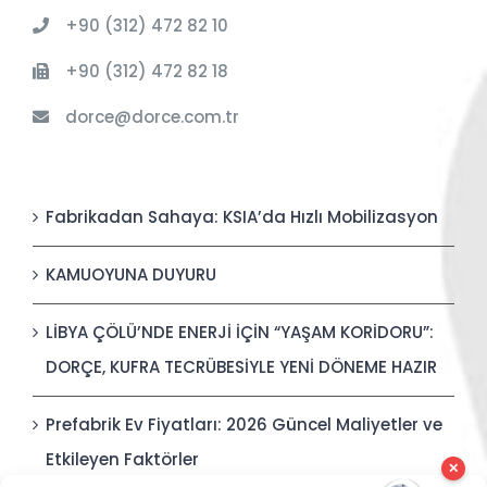
+90 (312) 472 82 10
+90 (312) 472 82 18
dorce@dorce.com.tr
Fabrikadan Sahaya: KSIA’da Hızlı Mobilizasyon
KAMUOYUNA DUYURU
LİBYA ÇÖLÜ’NDE ENERJİ İÇİN “YAŞAM KORİDORU”:
DORÇE, KUFRA TECRÜBESİYLE YENİ DÖNEME HAZIR
Prefabrik Ev Fiyatları: 2026 Güncel Maliyetler ve
Etkileyen Faktörler
✕