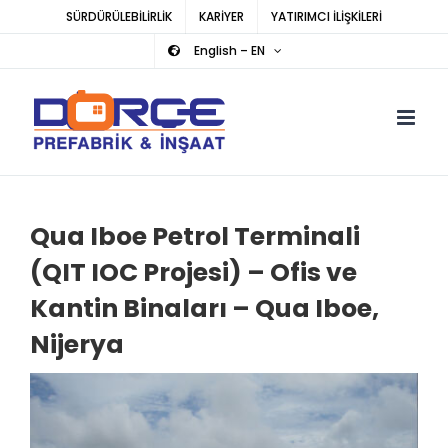
Skip
SÜRDÜRÜLEBİLİRLİK
KARİYER
YATIRIMCI İLİŞKİLERİ
to
English – EN
content
Qua Iboe Petrol Terminali
(QIT IOC Projesi) – Ofis ve
Kantin Binaları –
Qua Iboe,
Nijerya