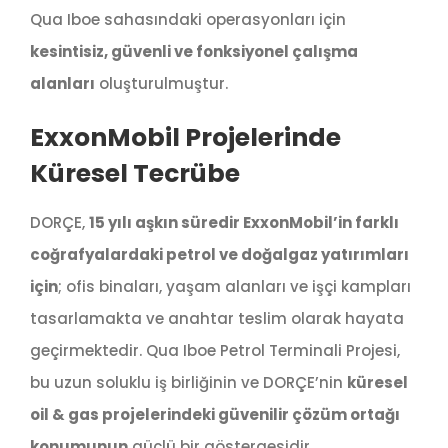
Qua Iboe sahasındaki operasyonları için
kesintisiz, güvenli ve fonksiyonel çalışma
alanları
oluşturulmuştur.
ExxonMobil Projelerinde
Küresel Tecrübe
DORÇE,
15 yılı aşkın süredir ExxonMobil’in farklı
coğrafyalardaki petrol ve doğalgaz yatırımları
için
; ofis binaları, yaşam alanları ve işçi kampları
tasarlamakta ve anahtar teslim olarak hayata
geçirmektedir. Qua Iboe Petrol Terminali Projesi,
bu uzun soluklu iş birliğinin ve DORÇE’nin
küresel
oil & gas projelerindeki güvenilir çözüm ortağı
konumunun
güçlü bir göstergesidir.