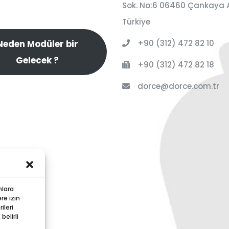
Sok. No:6 06460 Çankaya 
Türkiye
+90 (312) 472 82 10
Neden Modüler bir
Gelecek ?
+90 (312) 472 82 18
dorce@dorce.com.tr
nlara
re izin
ileri
elirli