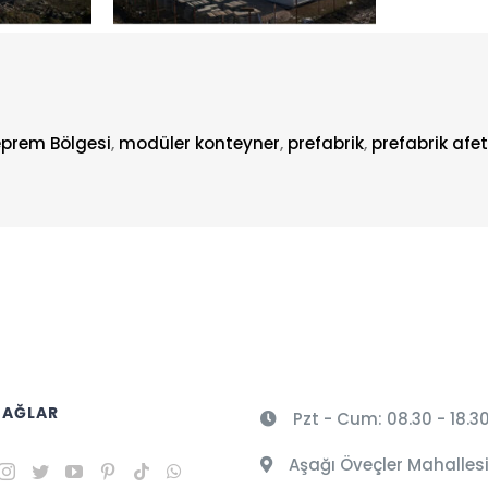
prem Bölgesi
,
modüler konteyner
,
prefabrik
,
prefabrik afet
 AĞLAR
Pzt - Cum: 08.30 - 18.3
Aşağı Öveçler Mahallesi