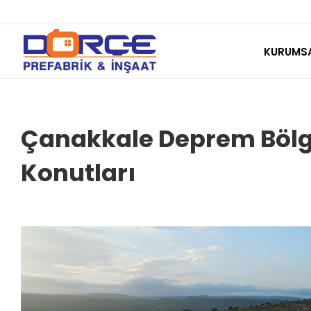
Skip
to
KURUMS
content
Çanakkale Deprem Bölges
Konutları