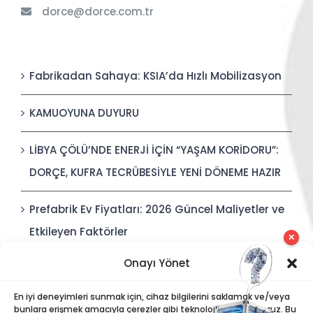
dorce@dorce.com.tr
Fabrikadan Sahaya: KSIA’da Hızlı Mobilizasyon
KAMUOYUNA DUYURU
LİBYA ÇÖLÜ’NDE ENERJİ İÇİN “YAŞAM KORİDORU”:
DORÇE, KUFRA TECRÜBESİYLE YENİ DÖNEME HAZIR
Prefabrik Ev Fiyatları: 2026 Güncel Maliyetler ve
Etkileyen Faktörler
✕
Onayı Yönet
Polis Karakolları: Güvenli, Entegre ve Hızlı İnşa
Edilebilir Kamu Güvenliği Yapıları
En iyi deneyimleri sunmak için, cihaz bilgilerini saklamak ve/veya
bunlara erişmek amacıyla çerezler gibi teknolojiler kullanıyoruz. Bu