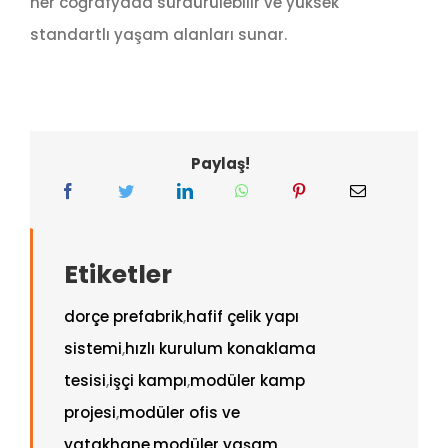
her coğrafyada sürdürülebilir ve yüksek
standartlı yaşam alanları sunar.
Paylaş!
Etiketler
dorçe prefabrik
,
hafif çelik yapı
sistemi
,
hızlı kurulum konaklama
tesisi
,
işçi kampı
,
modüler kamp
projesi
,
modüler ofis ve
yatakhane
,
modüler yaşam