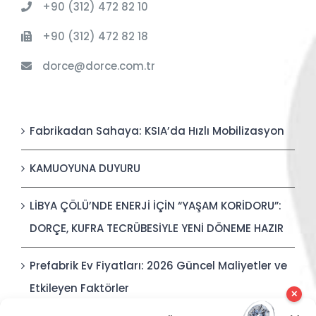
+90 (312) 472 82 10
+90 (312) 472 82 18
dorce@dorce.com.tr
Fabrikadan Sahaya: KSIA’da Hızlı Mobilizasyon
KAMUOYUNA DUYURU
LİBYA ÇÖLÜ’NDE ENERJİ İÇİN “YAŞAM KORİDORU”:
DORÇE, KUFRA TECRÜBESİYLE YENİ DÖNEME HAZIR
Prefabrik Ev Fiyatları: 2026 Güncel Maliyetler ve
Etkileyen Faktörler
✕