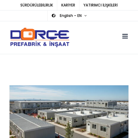
Skip
SÜRDÜRÜLEBİLİRLİK
KARİYER
YATIRIMCI İLİŞKİLERİ
to
English – EN
content