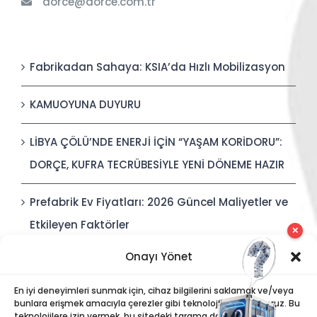
dorce@dorce.com.tr
Fabrikadan Sahaya: KSIA’da Hızlı Mobilizasyon
KAMUOYUNA DUYURU
LİBYA ÇÖLÜ’NDE ENERJİ İÇİN “YAŞAM KORİDORU”:
DORÇE, KUFRA TECRÜBESİYLE YENİ DÖNEME HAZIR
Prefabrik Ev Fiyatları: 2026 Güncel Maliyetler ve
Etkileyen Faktörler
✕
Onayı Yönet
Polis Karakolları: Güvenli, Entegre ve Hızlı İnşa
Edilebilir Kamu Güvenliği Yapıları
En iyi deneyimleri sunmak için, cihaz bilgilerini saklamak ve/veya
bunlara erişmek amacıyla çerezler gibi teknolojiler kullanıyoruz. Bu
teknolojilere izin vermek, bu sitedeki tarama davranışı veya