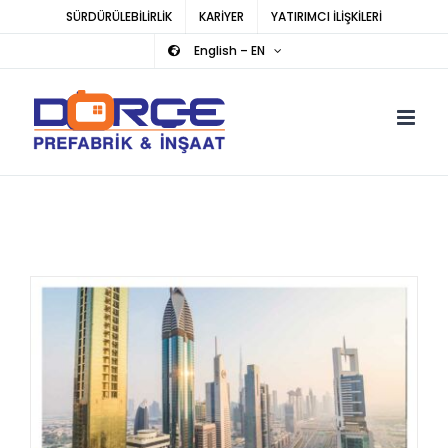
Skip
SÜRDÜRÜLEBİLİRLİK
KARİYER
YATIRIMCI İLİŞKİLERİ
to
English – EN
content