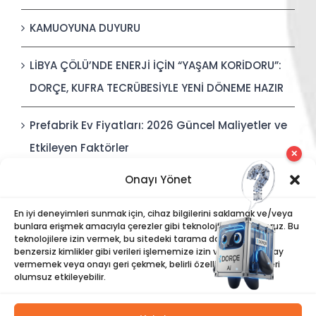
KAMUOYUNA DUYURU
LİBYA ÇÖLÜ’NDE ENERJİ İÇİN “YAŞAM KORİDORU”:
DORÇE, KUFRA TECRÜBESİYLE YENİ DÖNEME HAZIR
Prefabrik Ev Fiyatları: 2026 Güncel Maliyetler ve
Etkileyen Faktörler
✕
Onayı Yönet
Polis Karakolları: Güvenli, Entegre ve Hızlı İnşa
Edilebilir Kamu Güvenliği Yapıları
En iyi deneyimleri sunmak için, cihaz bilgilerini saklamak ve/veya
bunlara erişmek amacıyla çerezler gibi teknolojiler kullanıyoruz. Bu
teknolojilere izin vermek, bu sitedeki tarama davranışı veya
benzersiz kimlikler gibi verileri işlememize izin verecektir. Onay
vermemek veya onayı geri çekmek, belirli özellikleri ve işlevleri
olumsuz etkileyebilir.